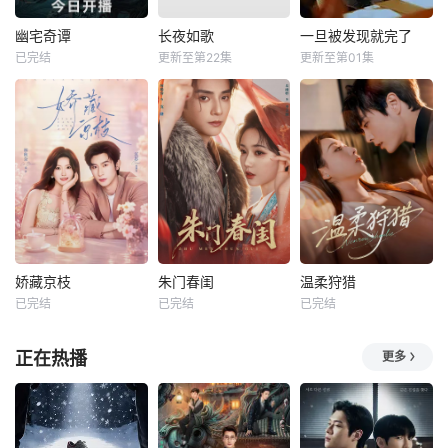
幽宅奇谭
长夜如歌
一旦被发现就完了
已完结
更新至第22集
更新至第01集
娇藏京枝
朱门春闺
温柔狩猎
已完结
已完结
已完结
正在热播
更多