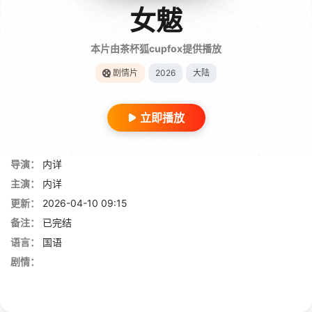
女魃
本片由茶杯狐cupfox提供播放
剧情片
2026
大陆
立即播放
导演：
内详
主演：
内详
更新：
2026-04-10 09:15
备注：
已完结
语言：
国语
剧情：