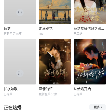
盲盒
走马观花
竟然觉醒信息之眼，我转身进入反派大营
更新至第14集
HD
已完结
长夜如歌
深情为饵
从新婚开始
已完结
更新至第06集
已完结
正在热播
更多