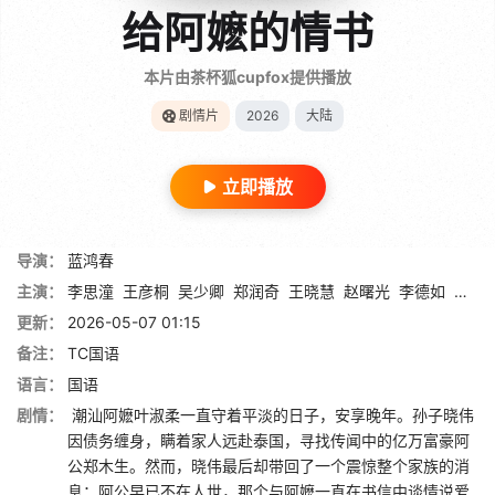
给阿嬷的情书
本片由茶杯狐cupfox提供播放
剧情片
2026
大陆
立即播放
导演：
蓝鸿春
主演：
李思潼
王彦桐
吴少卿
郑润奇
王晓慧
赵曙光
李德如
李树
更新：
2026-05-07 01:15
备注：
TC国语
语言：
国语
剧情：
潮汕阿嬷叶淑柔一直守着平淡的日子，安享晚年。孙子晓伟
因债务缠身，瞒着家人远赴泰国，寻找传闻中的亿万富豪阿
公郑木生。然而，晓伟最后却带回了一个震惊整个家族的消
息：阿公早已不在人世，那个与阿嬷一直在书信中谈情说爱