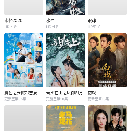
水怪2026
水怪
眼眸
HD国语
HD国语
HD中字
夏色之云掀起恋爱与风暴
吾凰在上之凤御四方
南戏
更新至第05集
更新至第10集
更新至第15集