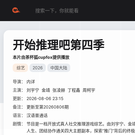
开始推理吧第四季
本片由茶杯狐cupfox提供播放
综艺
2026
中国大陆
导演：
内详
主演：
刘宇宁
金靖
张凌赫
丁程鑫
周柯宇
更新：
2026-08-06 23:15
备注：
更新至第20260806期
语言：
汉语普通话
剧情：
节目是一档开放式真人社交推理游戏综艺。由刘宇宁、金
人生、团结协作通关四大主题副本，探索“推门”背后的终