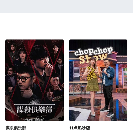
谋杀俱乐部
11点热吵店