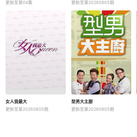
更新至第04集
更新至第20260805期
女人我最大
型男大主厨
更新至第20260805期
更新至第20260805期