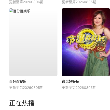
更新至第20260806期
更新至第20260805期
百分百娱乐
命运好好玩
更新至第20260805期
更新至第20260805期
正在热播