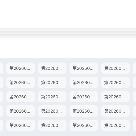
第20260529期
第20260529期采访
第20260602期
第20260603期
第20260611期
第20260611期存档
第20260612期
第20260614期
第20260625期
第20260701期
第20260702期
第20260703期
第20260716期
第20260716期存档
第20260717期
第20260719期大赏
第20260730期存档
第20260731期采访
第20260731期加更
第20260801期