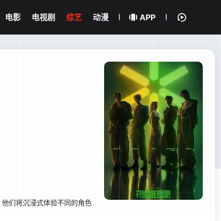
电影
电视剧
综艺
动漫
APP
，他们将沉浸式体验不同的角色