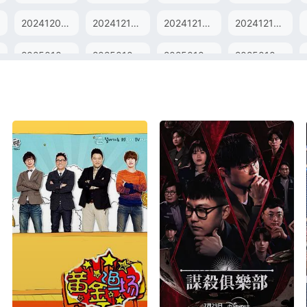
20241209期
20241210期
20241211期
20241212期
20250106期
20250107期
20250108期
20250109期
20250217期
20250218期
20250219期
20250220期
20250310期
20250312期
20250313期
20250317期
20250401期
20250402期
20250407期
20250408期
20250424期
20250428期
20250429期
20250430期
20250515期
20250519期
20250520期
20250521期
20250609期
20250610期
20250611期
20250616期
20250703期
20250707期
20250708期
20250709期