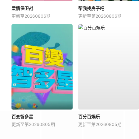
20250717期
20250721期
20250722期
20250723期
爱情保卫战
帮我找房子吧
更新至20260806期
更新至第20260806期
20250807期
20250811期
20250812期
20250813期
20250901期
20250902期
20250903期
20250904期
20250922期
20250923期
20250924期
20250925期
20251013期
20251014期
20251015期
20251016期
20251103期
20251104期
20251105期
20251106期
20251124期
20251125期
20251126期
20251127期
20251215期
20251216期
20251217期
20251218期
百变智多星
百分百娱乐
20260106期
20260107期
20260108期
20260112期
更新至第20260805期
更新至第20260805期
20260128期
20260129期
20260202期
20260203期