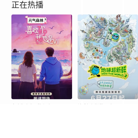
正在热播
20260311期
20260312期
20260316期
20260317期
20260401期
20260402期
20260406期
20260407期
20260422期
20260423期
20260427期
20260428期
20260513期
20260514期
20260518期
20260519期
20260603期
20260604期
20260608期
20260609期
20260624期
20260625期
20260629期
20260630期
20260715期
20260716期
20260720期
20260721期
喜欢你我也是第六季
地球超新鲜第二季
20260805期
更新至第20260806期
更新至第20260806期