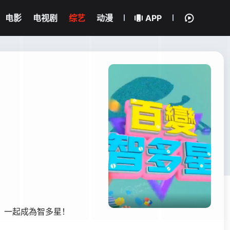
电影
电视剧
综艺
动漫
APP
n，一起成為智多星！