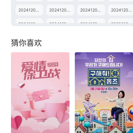
20241202期
20241203期
20241204期
20241205期
20241224期
20241225期
20241226期
20250102期
20250120期
20250121期
20250122期
20250123期
猜你喜欢
20250303期
20250304期
20250305期
20250306期
20250325期
20250326期
20250327期
20250331期
20250417期
20250421期
20250422期
20250423期
20250508期
20250512期
20250513期
20250514期
20250529期
20250602期
20250603期
20250604期
20250626期
20250630期
20250701期
20250702期