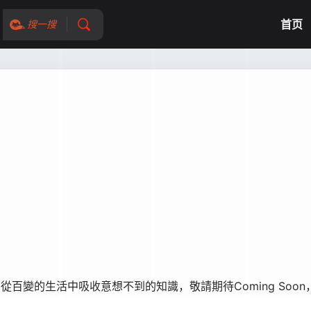
首页
搜一搜
百變的生活中吸收意想不到的知識，敬請期待Coming Soo