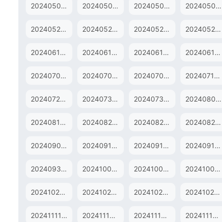
20240501期
20240502期
20240506期
20240507期
20240522期
20240527期
20240528期
20240529期
20240613期
20240617期
20240618期
20240619期
20240704期
20240708期
20240709期
20240710期
20240729期
20240730期
20240731期
20240801期
20240819期
20240820期
20240821期
20240822期
20240909期
20240910期
20240911期
20240912期
20240930期
20241001期
20241002期
20241003期
20241021期
20241022期
20241023期
20241024期
20241111期
20241112期
20241113期
20241114期