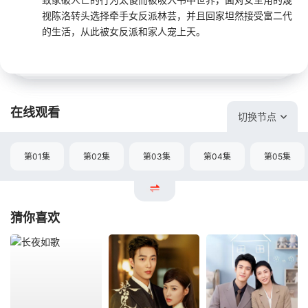
视陈洛转头选择牵手女反派林芸，并且回家坦然接受富二代
的生活，从此被女反派和家人宠上天。
在线观看
切换节点
第01集
第02集
第03集
第04集
第05集
猜你喜欢