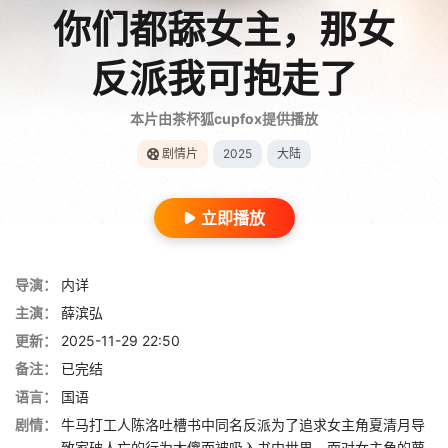
你们都舔女主，那女
反派我可抱走了
本片由茶杯狐cupfox提供播放
剧情片
2025
大陆
立即播放
导演：
内详
主演：
薛滨弘
更新：
2025-11-29 22:50
备注：
已完结
语言：
国语
剧情：
牛马打工人陈洛吐槽书中同名反派为了追求女主角夏清月导
致家破人亡的行为太傻而被吸入书中世界，面对女主角的蔑