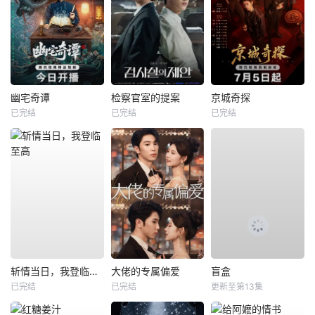
幽宅奇谭
检察官室的提案
京城奇探
已完结
已完结
已完结
斩情当日，我登临至高
大佬的专属偏爱
盲盒
已完结
已完结
更新至第13集