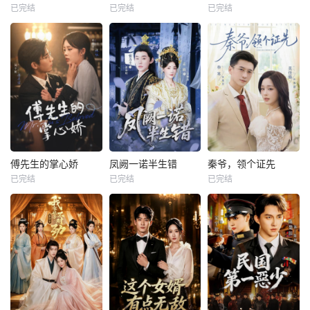
已完结
已完结
已完结
傅先生的掌心娇
凤阙一诺半生错
秦爷，领个证先
已完结
已完结
已完结