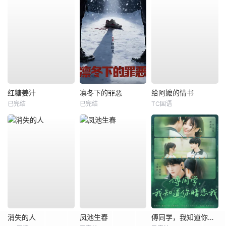
红糖姜汁
凛冬下的罪恶
给阿嬷的情书
已完结
已完结
TC国语
消失的人
凤池生春
傅同学，我知道你暗恋我