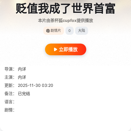
贬值我成了世界首富
本片由茶杯狐cupfox提供播放
剧情片
0
大陆
立即播放
导演：
内详
主演：
内详
更新：
2025-11-30 03:20
备注：
已完结
语言：
剧情：