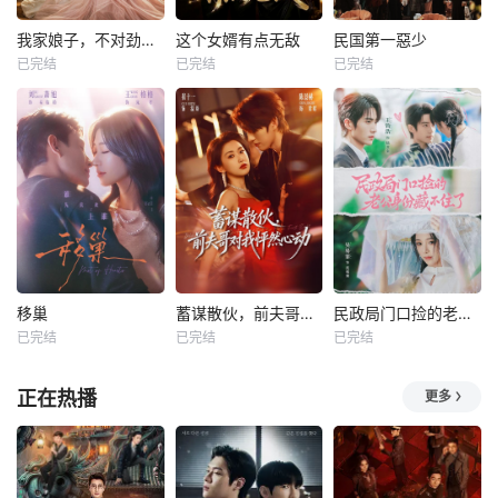
我家娘子，不对劲第四季
这个女婿有点无敌
民国第一惡少
已完结
已完结
已完结
移巢
蓄谋散伙，前夫哥对我怦然心动
民政局门口捡的老公身份藏不住了
已完结
已完结
已完结
正在热播
更多