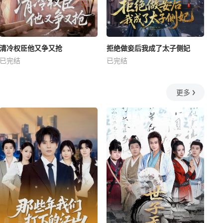
清冷权臣他又争又抢
拒绝做妾后我成了太子侧妃
已完结
已完结
更多