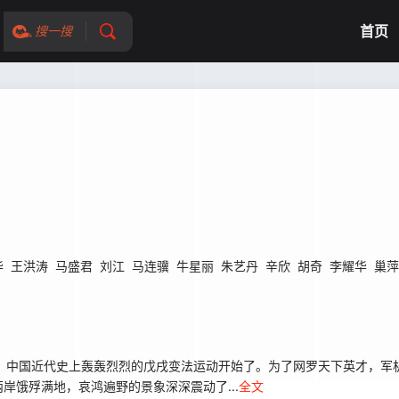
首页
搜一搜
华
王洪涛
马盛君
刘江
马连骥
牛星丽
朱艺丹
辛欣
胡奇
李耀华
巢萍
诏书，中国近代史上轰轰烈烈的戊戌变法运动开始了。为了网罗天下英才，
岸饿殍满地，哀鸿遍野的景象深深震动了...
全文