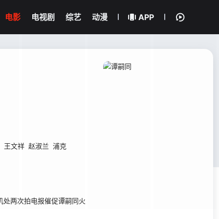
电影
电视剧
综艺
动漫
APP
王文祥
赵淑兰
浦克
军机处两次拍电报催促谭嗣同火