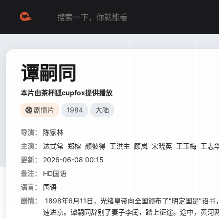
谭嗣同
本片由茶杯狐cupfox提供播放
剧情片
1984
大陆
导演：
陈家林
主演：
达式常
郑榕
颜彼得
王洪生
顾岚
宋晓英
王玉梅
王志
更新：
2026-06-08 00:15
备注：
HD国语
语言：
国语
剧情：
1898年6月11日，光绪皇帝向全国颁布了"明定国是"
速进京。谭嗣同辞别了妻子李闰，踏上征途。途中，黄河两