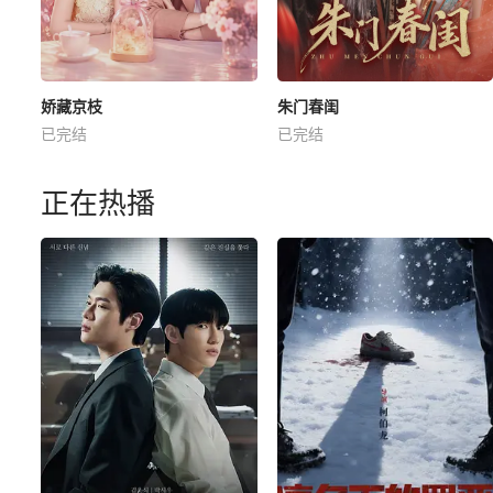
娇藏京枝
朱门春闺
已完结
已完结
正在热播