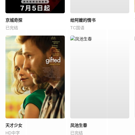
京城奇探
给阿嬷的情书
已完结
TC国语
天才少女
凤池生春
HD中字
已完结