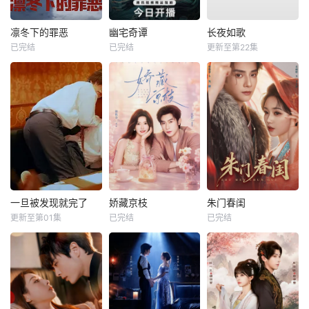
凛冬下的罪恶
幽宅奇谭
长夜如歌
已完结
已完结
更新至第22集
一旦被发现就完了
娇藏京枝
朱门春闺
更新至第01集
已完结
已完结