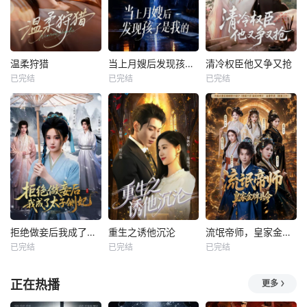
温柔狩猎
当上月嫂后发现孩子是我的
清冷权臣他又争又抢
已完结
已完结
已完结
拒绝做妾后我成了太子侧妃
重生之诱他沉沦
流氓帝师，皇家金牌县令
已完结
已完结
已完结
正在热播
更多