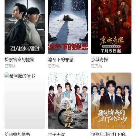
检察官室的提案
凛冬下的罪恶
京城奇探
已完结
已完结
已完结
给阿嬷的情书
世子无双
那些年我们打下的江山