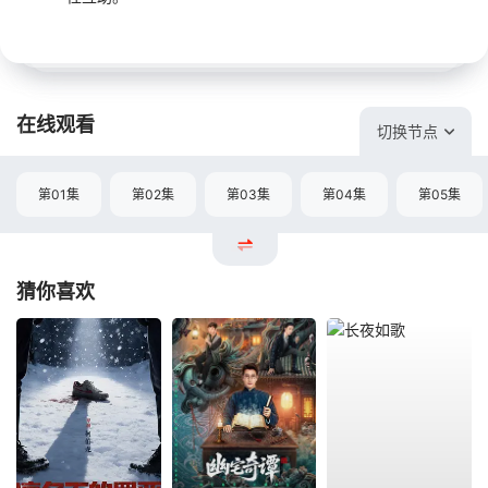
在线观看
切换节点
第01集
第02集
第03集
第04集
第05集
猜你喜欢