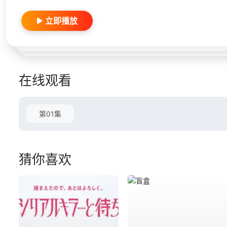
立即播放
在线观看
第01集
猜你喜欢