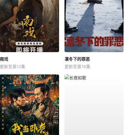
南戏
凛冬下的罪恶
更新至第12集
更新至第16集