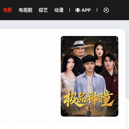
电影
电视剧
综艺
动漫
APP