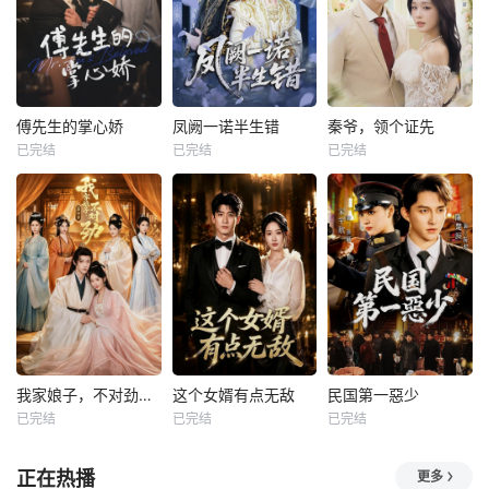
傅先生的掌心娇
凤阙一诺半生错
秦爷，领个证先
已完结
已完结
已完结
我家娘子，不对劲第四季
这个女婿有点无敌
民国第一惡少
已完结
已完结
已完结
正在热播
更多