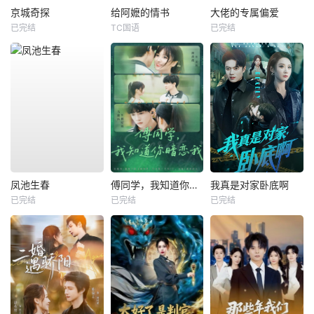
京城奇探
给阿嬷的情书
大佬的专属偏爱
已完结
TC国语
已完结
凤池生春
傅同学，我知道你暗恋我
我真是对家卧底啊
已完结
已完结
已完结