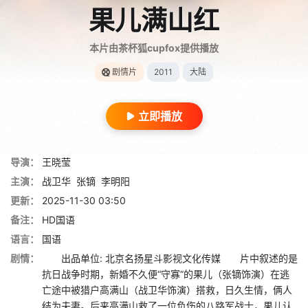
果儿满山红
本片由茶杯狐cupfox提供播放
剧情片
2011
大陆
立即播放
导演：
王晓莹
主演：
战卫华
张镝
李明阳
更新：
2025-11-30 03:50
备注：
HD国语
语言：
国语
剧情：
出品单位: 北京名扬星斗影视文化传媒 片中叙述的是
抗日战争时期，新婚不久便“守寡”的果儿（张镝饰演）在逃
亡途中被猎户高满山（战卫华饰演）搭救，日久生情，俩人
结为夫妻。后来高满山救了一位负伤的八路军战士，果儿认