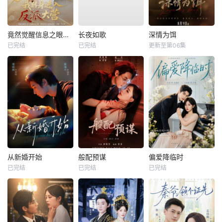
竟然觉醒信息之眼，我转身进入反派大营
长夜如歌
深情为饵
已完结
已完结
更新至第06集
从新婚开始
般配预谋
偏爱降临时
已完结
已完结
已完结