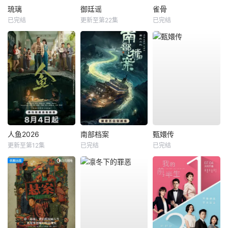
琉璃
御廷谣
雀骨
已完结
更新至第22集
已完结
人鱼2026
南部档案
甄嬛传
更新至第12集
已完结
已完结