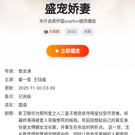
盛宠娇妻
本片由茶杯狐cupfox提供播放
大陆剧
2023
大陆
立即播放
导演：
管龙涛
主演：
翟一莹
王钰威
更新：
2025-11-30 03:39
备注：
已完结
语言：
国语
剧情：
影卫锦华为帮所爱之人二皇子南宫奕夺得皇位受尽苦难，却
最终落得被爱人背叛惨死的结局。死前回想起自己的真实身
份是太傅嫡女沈长歌，并重生在命运的转折点。 这一世，沈
长歌凭借聪慧避开暗箭中伤，同时让所有伤害她的人都尝到