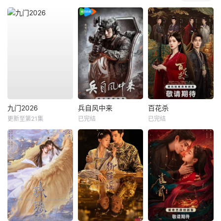
九门2026
兵自风中来
百花杀
更新至第21集
已完结
已完结