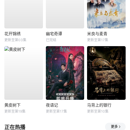
花开锦绣
幽宅奇谭
米良与麦青
更新至第03集
已完结
更新至第17集
黄皮树下
夜语记
马背上的银行
更新至第19集
更新至第17集
更新至第10集
正在热播
更多