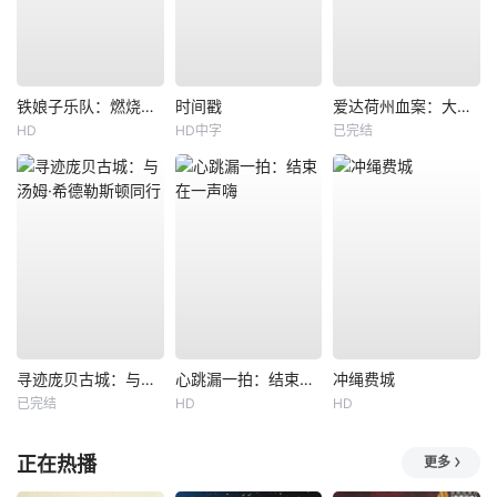
铁娘子乐队：燃烧雄心
时间戳
爱达荷州血案：大学梦魇
HD
HD中字
已完结
寻迹庞贝古城：与汤姆·希德勒斯顿同行
心跳漏一拍：结束在一声嗨
冲绳费城
已完结
HD
HD
正在热播
更多