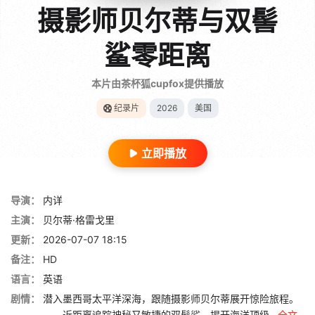
摄影师贝尔蒂与双髻
鲨零距离
本片由茶杯狐cupfox提供播放
纪录片
2026
美国
立即播放
导演：
内详
主演：
贝尔蒂·格雷戈里
更新：
2026-07-07 18:15
备注：
HD
语言：
英语
剧情：
潜入墨西哥太平洋深海，跟随摄影师贝尔蒂展开惊险旅程。
近距离追踪神秘又敏捷的双髻鲨，揭开海洋顶级...
全文