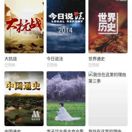
大抗战
今日说法
世界通史
已完结
已完结
已完结
中国通史
李子柒古香古食全集
我住在这里的理由第三季