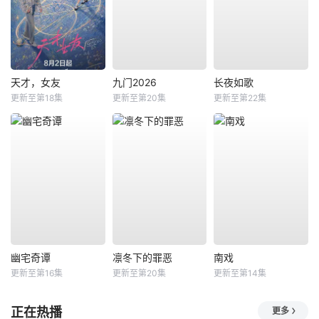
天才，女友
九门2026
长夜如歌
更新至第18集
更新至第20集
更新至第22集
幽宅奇谭
凛冬下的罪恶
南戏
更新至第16集
更新至第20集
更新至第14集
正在热播
更多