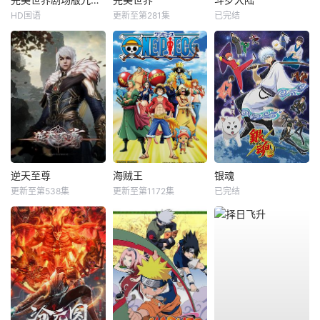
HD国语
更新至第281集
已完结
逆天至尊
海贼王
银魂
更新至第538集
更新至第1172集
已完结