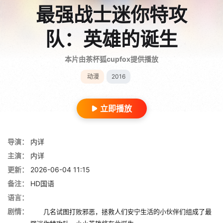
最强战士迷你特攻
队：英雄的诞生
本片由茶杯狐cupfox提供播放
动漫
2016
立即播放
导演：
内详
主演：
内详
更新：
2026-06-04 11:15
备注：
HD国语
语言：
剧情：
几名试图打败邪恶，拯救人们安宁生活的小伙伴们组成了最