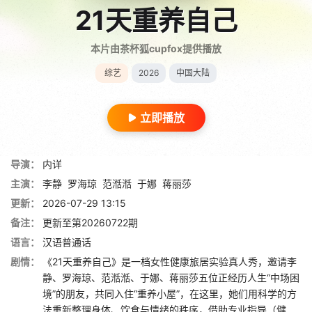
21天重养自己
本片由茶杯狐cupfox提供播放
综艺
2026
中国大陆
立即播放
导演：
内详
主演：
李静
罗海琼
范湉湉
于娜
蒋丽莎
更新：
2026-07-29 13:15
备注：
更新至第20260722期
语言：
汉语普通话
剧情：
《21天重养自己》是一档女性健康旅居实验真人秀，邀请李
静、罗海琼、范湉湉、于娜、蒋丽莎五位正经历人生“中场困
境”的朋友，共同入住“重养小屋”，在这里，她们用科学的方
法重新整理身体、饮食与情绪的秩序，借助专业指导（健