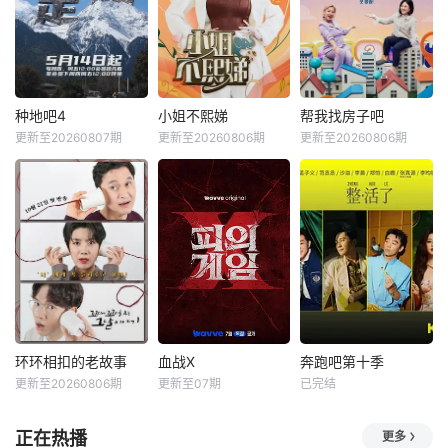
种地吧4
小姐不熙娣
帮我找房子吧
更新至20260807期
更新至20260806期
更新至20260806期
环环相扣的老故事
血战X
奔跑吧第十季
更新至20260806期
更新至07期
已完结
正在热播
更多